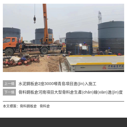
水泥鋼板倉2座3000噸青島項目進(jìn)入施工
上一條
骨料鋼板倉河南項目大型骨料倉生產(chǎn)線(xiàn)進(jìn)度
下一條
本文標簽：
骨料鋼板倉
骨料倉