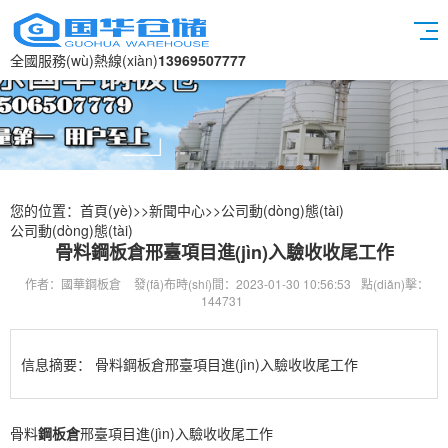
全國服務(wù)熱線(xiàn)
13969507777
您的位置：
首頁(yè)
>>
新聞中心
>>
公司動(dòng)態(tài)
公司動(dòng)態(tài)
骨料鋼板倉邢臺項目進(jìn)入驗收收尾工作
作者：國華鋼板倉
發(fā)布時(shí)間：2023-01-30 10:56:53
點(diǎn)擊：
144731
信息摘要：
骨料鋼板倉邢臺項目進(jìn)入驗收收尾工作
骨料
鋼板倉
邢臺項目進(jìn)入驗收收尾工作