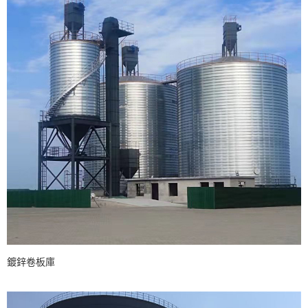
鍍鋅卷板庫