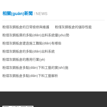
相關(guān)新聞
/ NEWS
粉煤灰鋼板倉的日常檢修與維護
粉煤灰鋼板倉的儲存性能
粉煤灰鋼板庫的多點(diǎn)出料系統優(yōu)勢
粉煤灰鋼板倉建造施工難點(diǎn)有哪些
粉煤灰鋼板倉的多點(diǎn)出料系統
粉煤灰鋼板倉的應用行業(yè)
粉煤灰鋼板倉多點(diǎn)下料工藝的實(shí)施
粉煤灰鋼板倉多點(diǎn)下料工藝解析