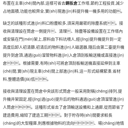
布置在主車(chē)間內部,這樣可省去
鋼板倉
工作塔,節約工程投資,減少
占地面積,功能也較齊全,實(shí)現進(jìn)料提升機一機多用的功能。
缺乏的該種形式進(jìn)料口粉塵較多,須采用嚴密的除塵系統。接
收與清理設在筒倉一側提升、清理、除塵等設備設置在工作塔內
或安裝在門(mén)架上,原料由下料坑喂人,經(jīng)提升機提升到一定
高度后卸人初清篩,初清后的物料進(jìn)人磁選器,隨后由第二臺提升機
提升到倉頂,通過(guò)溜管物料進(jìn)入倉頂刮板輸送機或直接進(jìn)
倉。根據需要,有時(shí)可將倉頂刮板輸送機直接延伸到主車
(chē)間,實(shí)現主車(chē)間上部進(jìn)料,這一形式結構緊湊,省材
料,整體造價(jià)低。
接收與清理設置在筒倉中央該形式筒倉一般采用對稱(chēng)排列,提
升機井架固定,經(jīng)過(guò)提升后的物料通過(guò)倉頂溜管進(jìn)
人筒倉。這種形式省去了倉頂輸送設備和上通廊,從而節省了
建造費用,縮短了建造工期。對于貯存時(shí)間要求較長
(cháng)的大型糧庫,則應根據物料的流向、場(chǎng)地情