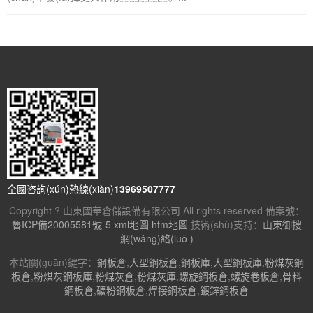
全國咨詢(xún)熱線(xiàn)
13969507777
Copyright ? 山東國華倉儲設備有限公司 All rights reserved 備案號：
魯ICP備20005581號-5
xml地圖
htm地圖
技術(shù)支持：
山東御搜
網(wǎng)絡(luò )
本站關(guān)鍵字：
鋼板倉
,
大型鋼板倉
,
鋼板庫
,
大型鋼板庫
,
粉煤灰鋼
板倉
,
粉煤灰鋼板庫
,
粉煤灰倉
,
粉煤灰庫
,
螺旋鋼板倉
,
螺旋卷板倉
,
骨料
鋼板倉
,
礦粉鋼板倉
,
焊接鋼板倉
,
鍍鋅鋼板倉