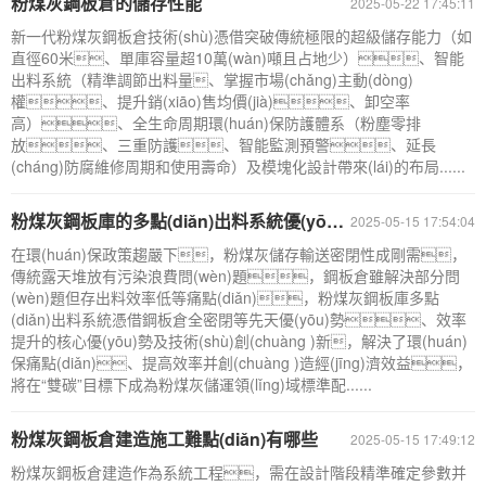
粉煤灰鋼板倉的儲存性能
2025-05-22 17:45:11
新一代粉煤灰鋼板倉技術(shù)憑借突破傳統極限的超級儲存能力（如
直徑60米、單庫容量超10萬(wàn)噸且占地少）、智能
出料系統（精準調節出料量、掌握市場(chǎng)主動(dòng)
權、提升銷(xiāo)售均價(jià)、卸空率
高）、全生命周期環(huán)保防護體系（粉塵零排
放、三重防護、智能監測預警、延長
(cháng)防腐維修周期和使用壽命）及模塊化設計帶來(lái)的布局......
粉煤灰鋼板庫的多點(diǎn)出料系統優(yōu)勢
2025-05-15 17:54:04
在環(huán)保政策趨嚴下，粉煤灰儲存輸送密閉性成剛需，
傳統露天堆放有污染浪費問(wèn)題，鋼板倉雖解決部分問
(wèn)題但存出料效率低等痛點(diǎn)，粉煤灰鋼板庫多點
(diǎn)出料系統憑借鋼板倉全密閉等先天優(yōu)勢、效率
提升的核心優(yōu)勢及技術(shù)創(chuàng )新，解決了環(huán)
保痛點(diǎn)、提高效率并創(chuàng )造經(jīng)濟效益，
將在“雙碳”目標下成為粉煤灰儲運領(lǐng)域標準配......
粉煤灰鋼板倉建造施工難點(diǎn)有哪些
2025-05-15 17:49:12
粉煤灰鋼板倉建造作為系統工程，需在設計階段精準確定參數并