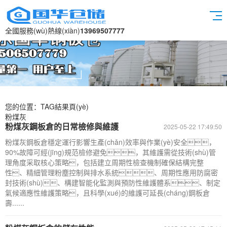
全國服務(wù)熱線(xiàn)
13969507777
您的位置：
TAG結果頁(yè)
粉煤灰
粉煤灰鋼板倉的日常檢修與維護
2025-05-22 17:49:50
粉煤灰鋼板倉穩定運行影響生產(chǎn)效率與作業(yè)安全，
90%故障可經(jīng)規范檢修避免，其維護需從技術(shù)管
理角度采取核心策略，包括建立周期性檢查機制確保結構完整
性、精細管理粉塵控制與排水系統、周期性應用防腐密
封技術(shù)、構建智能化監測與預防性維護體系、制定
氣候適應性維護策略，且科學(xué)的維護可延長(cháng)鋼板倉
壽......