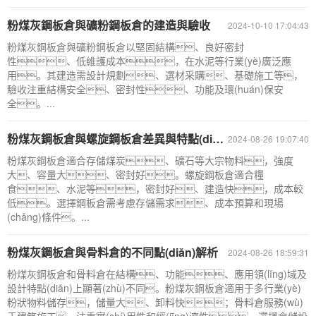
粉煤灰鋼板倉與礦粉鋼板倉的建造與驗收
2024-10-10 17:04:43
粉煤灰鋼板倉與礦粉鋼板倉以堅固結構、良好密封
性、低維護成本，在水泥等行業(yè)廣泛應
用。其建造需設計規劃、選材采購、基礎施工等，
驗收注重結構安全、密封性、功能及環(huán)保安
全。...
粉煤灰鋼板倉與螺旋鋼板倉差異與特點(diǎn)分析
2024-08-26 19:07:40
粉煤灰鋼板倉適合存儲煤炭、礦石等大宗物料，強度
大、容量大、密封好。螺旋鋼板倉適合糧
食、水泥等，密封好、建造快，成本較
低。選擇鋼板倉需考慮存儲需求、成本預算和現場
(chǎng)條件。...
粉煤灰鋼板倉與骨料倉的不同點(diǎn)解析
2024-08-26 18:59:31
粉煤灰鋼板倉和骨料倉在結構、功能、應用領(lǐng)域及
設計特點(diǎn)上顯著(zhù)不同。粉煤灰鋼板倉適用于多行業(yè)
粉狀物料儲存，儲量大、卸料快；骨料倉服務(wù)