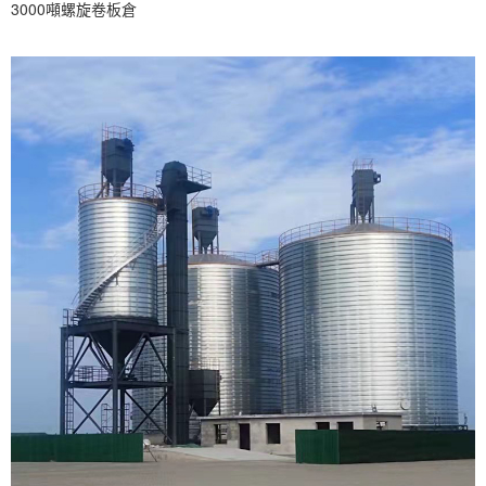
3000噸螺旋卷板倉