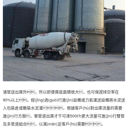
涌管送出庫外，所以即便庫底面積很大，也可保證排空率在
90%以上。經(jīng)過(guò)行進(jìn)設備或力氣運送設備將水泥送
入包裝倉或散裝水泥灌，根據客戶(hù)對出庫流量的需要
進(jìn)行方案，單管道出庫才干可達500t/h更大流量可進(jìn)行雙管
及多管道組合，以滿(mǎn)足客戶(hù)需要。