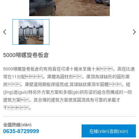
5000噸螺旋卷板倉
5000噸螺旋卷板倉的有用直徑可達十幾米至幾十米，高徑比通
常在11分配。庫體為圓柱形，庫頂為球缺形的圓形庫
房。庫壁選用鋼板焊接而成;其球缺狀庫頂半圓體，經
(jīng)過(guò)特另外方案方案和多個(gè)拱形梁的組合而構成的一同
建筑方案，其合理的建筑方案使其圓頂具有可靠的承載才
干。
全國熱線(xiàn)
0635-8729999
在線(xiàn)咨詢(xún)