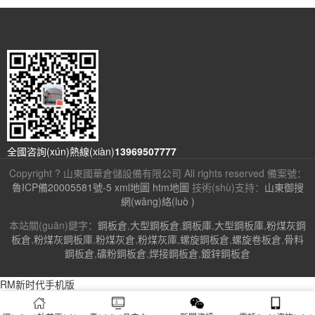
全國咨詢(xún)熱線(xiàn)
13969507777
Copyright ? 山東國華倉儲設備有限公司 All rights reserved 備案號：
魯ICP備20005581號-5
xml地圖
htm地圖
技術(shù)支持：
山東御搜
網(wǎng)絡(luò )
本站關(guān)鍵字：
鋼板倉
,
大型鋼板倉
,
鋼板庫
,
大型鋼板庫
,
粉煤灰鋼
板倉
,
粉煤灰鋼板庫
,
粉煤灰倉
,
粉煤灰庫
,
螺旋鋼板倉
,
螺旋卷板倉
,
骨料
鋼板倉
,
礦粉鋼板倉
,
焊接鋼板倉
,
鍍鋅鋼板倉
RM新时代手机版