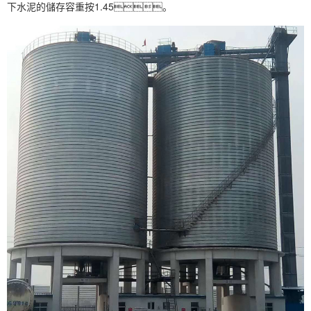
下水泥的儲存容重按1.45。